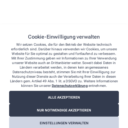
Pharmazeutische Dienstleistungen
Blutdruckmessungen
Inhalationsberatung
Polymedikationsberatung nach Vereinbarung
Cookie-Einwilligung verwalten
Homöopathie
Wir setzen Cookies, die für den Betrieb der Website technisch
erforderlich sind. Darüber hinaus verwenden wir Cookies, um unsere
Website für Sie optimal zu gestalten und fortlaufend zu verbessern.
Schwerpunkt Eltern und Kind
Mit Ihrer Zustimmung geben wir Informationen zu Ihrer Verwendung
unserer Website auch an Drittanbieter weiter. Soweit dabei Daten in
Ländern verarbeitet werden, in denen kein angemessenes
Datenschutzniveau besteht, stimmen Sie mit Ihrer Einwilligung zur
Nutzung dieser Dienste auch der Verarbeitung Ihrer Daten in diesen
Ländern gem. Artikel 49 Abs. 1 lit. a DSGVO zu. Weitere Informationen
können Sie unserer
Datenschutzerklärung
entnehmen.
ALLE AKZEPTIEREN
NUR NOTWENDIGE AKZEPTIEREN
So erreichen Sie uns
Sie haben Fragen zu unseren Leistungen? Wir sind für
EINSTELLUNGEN VERWALTEN
Sie da!